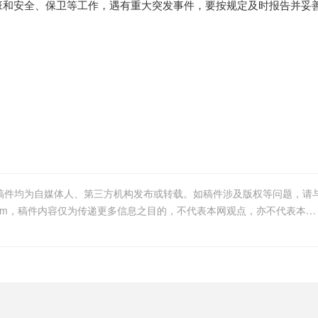
和安全、保卫等工作，遇有重大突发事件，要按规定及时报告并妥
等稿件均为自媒体人、第三方机构发布或转载。如稿件涉及版权等问题，请
我们联系删除或处理，客服邮箱1098101642@qq.com，稿件内容仅为传递更多信息之目的，不代表本网观点，亦不代表本网站赞同