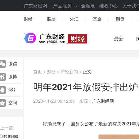
广东财经网
产品服务
金融展
维权中心
关于我
财经
股票
外汇
基金
期货
|
|
|
|
|
最新
微信
首页
>
财经
>
产经新闻
>
正文
微博
明年2021年放假安排出炉
QQ
2020-11-26 09:12:09
来源：
广东财经网
空间
好消息来了，国务院公布了最新的有关2021年
上一篇:
华晨集团破