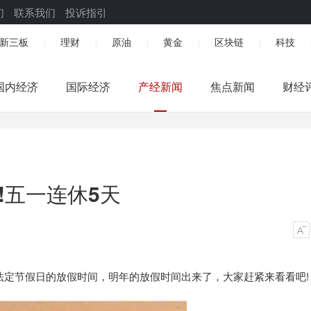
们
联系我们
投诉指引
新三板
理财
原油
黄金
区块链
科技
|
|
|
|
|
国内经济
国际经济
产经新闻
焦点新闻
财经
!五一连休5天
法定节假日的放假时间，明年的放假时间出来了，大家赶紧来看看吧!