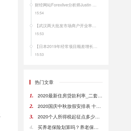
财经网站Forexlive分析师Justin Low评瑞士1月CPI月率：尽管通胀年率保持稳定，但核心通胀率有所下降，这一点令人更加担忧。这只是进一步巩固了瑞士央行维持现有货币政策不变，并可能在未来寻求更多宽松措施的观点。
15:54
【武汉两大批发市场商户开业率超过80%】商务部市场建设司司长朱小良10日称，目前武汉生活必需品供应基本正常，除冷鲜肉、鲜叶菜等少数品种存在结构性短缺外，大部分重要生活物资供应充足，未发生明显抢购或脱销断档情况。当地白沙洲和四季美两大批发市场正常营业，商户开业率超过80%，日交易量上升至3000吨以上。（国是直通车）
15:53
【日本2019年经常项目顺差增长4.4%】日本财务省10日发布的国际收支初步统计报告显示，主要受外国人入境游消费扩大影响，2019年日本经常项目顺差增长4.4%。报告显示，2019年日本经常项目顺差为20.06万亿日元（1美元约合109.8日元）。其中，商品贸易方面，由于液化天然气价格下跌等因素，进口下降5.6%至75.56万亿日元；由于汽车部件及钢铁等产品出口减少，出口下降6.3%至76.12万亿日元。货物贸易顺差减少53.8%，为5536亿日元。（新华社）
15:53
欧元兑美元EUR/USD短线波动不大，现报1.0952。
15:53
热门文章
瑞士1月CPI年率：0.2%，前值：0.2%，预期：0.1%；瑞士1月CPI月率：-0.2%，前值：0%，预期：-0.2%。
2020最新住房贷款利率_二套房可以用公积金贷款吗_申请对二套房公积金流程
1.
15:52
2020国庆中秋放假安排表 十一出行省钱攻略
2.
英镑兑美元GBP/USD短线走低13点，现报1.2890。
题
2020个人所得税起征点多少？个人所得税如何计算
3.
15:52
买养老保险划算吗？养老保险怎么买?
4.
【宁德时代“供电”国产特斯拉 有望拉低售价20%】全国乘联会秘书长崔东树分析认为，“随着特斯拉国产化率提升和产能爬坡，未来特斯拉国产车型的价格下探空间还是很大的。”他预计今年下半年，国产Model 3车型的售价就有望降至25万元，降幅接近20%。（新京报）