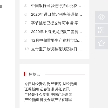
中国银行可以进行货币兑换吗?中国银行外币兑换流程
5.
15:51
如
2020年进口暂定税率等调整方案的通知 7月1日起，取消7项信息技术产品进口暂定税率
6.
【内蒙古：对不裁员或少裁员企业返还上年度50%失业保险费】据内蒙古新型冠状病毒肺炎疫情防控工作指挥部消息，疫情期间，内蒙古对不裁员或少裁员的企业返还上年度实际缴纳失业保险费的50%，对面临暂时性经营困难的中小企业，返还标准提高到上年度6个月企业及其职工缴纳社会保险费的50%。
字节跳动已提交许可申请 字节跳动是做什么的
15:51
7.
2020年上海按揭贷款二套房的利率是多少？
8.
【商务部：2019年服务进出口总额54152.9亿元 同比增长2.8%】商务部新闻发言人表示，2019年，在服务贸易创新发展试点等政策的激励下，我国服务贸易总体保持平稳向上态势，逆差明显下降，结构显著优化，高质量发展成效初步显现。全年服务进出口总额54152.9亿元（人民币，下同），同比增长2.8%。其中，出口总额19564.0亿元，同比增长8.9%；进口总额34588.9亿元，同比减少0.4%。（第一财经）
15:51
12月中旬重要生产资料市场价格：21种上涨 23种下降
9.
支付宝开放调整花呗还款日 明年1万家机构分期免息
10.
【振华股份：疫情导致下游客户开工推迟 产品库存上升】振华化学公告，公司目前生产经营稳定，所有产能均正常开工，原材料采购能基本满足生产需要，由于疫情导致下游客户开工推迟，公司出货量减少，产品库存有所上升。公司将根据客户需求、疫情及市场变化，适度调整生产经营策略，尽可能保持生产经营的稳定。
15:50
环旭电子2月10日晚间公告，公司2020年1月合并营业收入为23.27亿元，较去年同期的合并营业收入减少27.83%，较2019年12月合并营业收入环比减少37.23%。
标签云
15:49
今日财经资讯
财经新闻
财经要闻
精测电子：与京东方集团签订了多份销售合同，合同累计金额达到6.96亿元。
证券新闻
证券资讯
外汇资讯
17:12
产经是什么专业
中国产经新闻
产经新闻
科技金融产品有哪些
华夏银行：银保监会同意本公司在全国银行间债券市场发行不超过100亿元人民币的金融债券，募集资金全部用于绿色信贷。
17:03