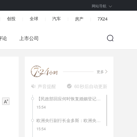
网站导航
创投
全球
汽车
房产
7X24
|
|
|
|
|
评论
上市公司
更多
声音提醒
60
秒后自动更新
【民政部回应何时恢复婚姻登记】民政部社会事务司二级巡视员杨宗涛表示，婚姻登记场所是人群聚集场所，部分地区暂停婚姻登记工作是对人民群众安全负责。未停止登记的地方推广用电话、网络、qq群预约登记，控制登记人数，分批分段登记，减少人员聚集和在登记机关停留时间。已停止婚姻登记地方将根据当地疫情控制情况逐渐恢复。
15:54
欧洲央行副行长金多斯：欧洲央行还没有达到逆转利率。宽松政策的副作用更明显了。
15:54