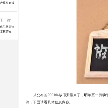
产重整余波
不断 申华控
股拟卖资产
求“活血”
下一篇:
优胜教育恢
复运营支
持？加盟
商：都关门
了怎么支持
从公布的2021年放假安排来了，明年五一劳动节
滴，下面请看具体信息内容。