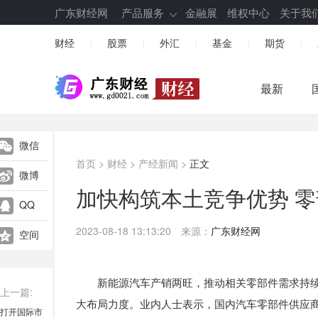
广东财经网
产品服务
金融展
维权中心
关于我
财经
股票
外汇
基金
期货
|
|
|
|
|
最新
微信
首页
>
财经
>
产经新闻
>
正文
微博
加快构筑本土竞争优势 
QQ
2023-08-18 13:13:20
来源：
广东财经网
空间
新能源汽车产销两旺，推动相关零部件需求持续
上一篇:
大布局力度。业内人士表示，国内汽车零部件供应
打开国际市