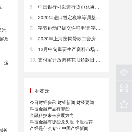
业
中国银行可以进行货币兑换吗?中国银行外币兑换流程
5.
15:51
2020年进口暂定税率等调整方案的通知 7月1日起，取消7项信息技术产品进口暂定税率
6.
【内蒙古：对不裁员或少裁员企业返还上年度50%失业保险费】据内蒙古新型冠状病毒肺炎疫情防控工作指挥部消息，疫情期间，内蒙古对不裁员或少裁员的企业返还上年度实际缴纳失业保险费的50%，对面临暂时性经营困难的中小企业，返还标准提高到上年度6个月企业及其职工缴纳社会保险费的50%。
字节跳动已提交许可申请 字节跳动是做什么的
15:51
7.
某汽
2020年上海按揭贷款二套房的利率是多少？
展及
8.
【商务部：2019年服务进出口总额54152.9亿元 同比增长2.8%】商务部新闻发言人表示，2019年，在服务贸易创新发展试点等政策的激励下，我国服务贸易总体保持平稳向上态势，逆差明显下降，结构显著优化，高质量发展成效初步显现。全年服务进出口总额54152.9亿元（人民币，下同），同比增长2.8%。其中，出口总额19564.0亿元，同比增长8.9%；进口总额34588.9亿元，同比减少0.4%。（第一财经）
15:51
12月中旬重要生产资料市场价格：21种上涨 23种下降
9.
支付宝开放调整花呗还款日 明年1万家机构分期免息
10.
【振华股份：疫情导致下游客户开工推迟 产品库存上升】振华化学公告，公司目前生产经营稳定，所有产能均正常开工，原材料采购能基本满足生产需要，由于疫情导致下游客户开工推迟，公司出货量减少，产品库存有所上升。公司将根据客户需求、疫情及市场变化，适度调整生产经营策略，尽可能保持生产经营的稳定。
，这
15:50
环旭电子2月10日晚间公告，公司2020年1月合并营业收入为23.27亿元，较去年同期的合并营业收入减少27.83%，较2019年12月合并营业收入环比减少37.23%。
标签云
15:49
今日财经资讯
财经新闻
财经要闻
精测电子：与京东方集团签订了多份销售合同，合同累计金额达到6.96亿元。
科技金融产品有哪些
17:12
金融科技未来发展方向
科技金融有哪些龙头股
个股推荐
华夏银行：银保监会同意本公司在全国银行间债券市场发行不超过100亿元人民币的金融债券，募集资金全部用于绿色信贷。
产经是什么专业
中国产经新闻
增长
17:03