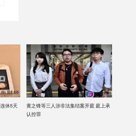
一连休5天
黄之锋等三人涉非法集结案开庭 庭上承
认控罪