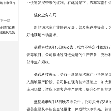
业快速发展带来的红利。在此背景下，汽车零部件
场 创新药海
外授权提速
强化业务布局
下一篇:
新能源汽车产业快速发展，普及率逐步提高，为
多部门促进
退役风电光
好地满足市场需求。
伏设备循环
利用 建立健
鼎通科技8月15日晚公告，拟向不特定对象发行可
全退役设备
处理责任机
设等项目。公司拟通过引进先进的生产设备，充分
制
部件生产规模。
鼎通科技表示，受益于新能源汽车产业快速发展
入爬坡量产阶段。公司拟在现有技术基础上，加大
应用场景，适应下游客户生产需求，提升公司新能
盛德鑫泰8月15日晚发布公告，公司拟出资2.81
锐美主要从事铝合金轻量化一体成型水冷机壳、转