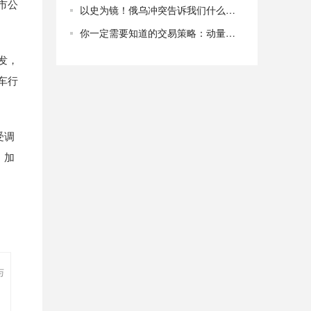
市公
以史为镜！俄乌冲突告诉我们什么道理？
你一定需要知道的交易策略：动量交易策略
发，
车行
受调
，加
与