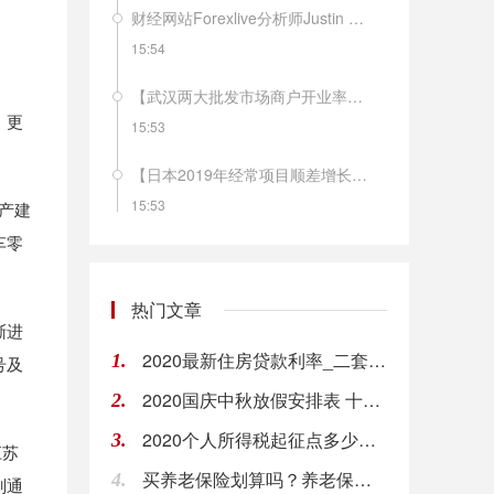
。
财经网站Forexlive分析师Justin Low评瑞士1月CPI月率：尽管通胀年率保持稳定，但核心通胀率有所下降，这一点令人更加担忧。这只是进一步巩固了瑞士央行维持现有货币政策不变，并可能在未来寻求更多宽松措施的观点。
15:54
【武汉两大批发市场商户开业率超过80%】商务部市场建设司司长朱小良10日称，目前武汉生活必需品供应基本正常，除冷鲜肉、鲜叶菜等少数品种存在结构性短缺外，大部分重要生活物资供应充足，未发生明显抢购或脱销断档情况。当地白沙洲和四季美两大批发市场正常营业，商户开业率超过80%，日交易量上升至3000吨以上。（国是直通车）
，更
15:53
【日本2019年经常项目顺差增长4.4%】日本财务省10日发布的国际收支初步统计报告显示，主要受外国人入境游消费扩大影响，2019年日本经常项目顺差增长4.4%。报告显示，2019年日本经常项目顺差为20.06万亿日元（1美元约合109.8日元）。其中，商品贸易方面，由于液化天然气价格下跌等因素，进口下降5.6%至75.56万亿日元；由于汽车部件及钢铁等产品出口减少，出口下降6.3%至76.12万亿日元。货物贸易顺差减少53.8%，为5536亿日元。（新华社）
15:53
产建
车零
欧元兑美元EUR/USD短线波动不大，现报1.0952。
15:53
热门文章
渐进
瑞士1月CPI年率：0.2%，前值：0.2%，预期：0.1%；瑞士1月CPI月率：-0.2%，前值：0%，预期：-0.2%。
2020最新住房贷款利率_二套房可以用公积金贷款吗_申请对二套房公积金流程
1.
号及
15:52
2020国庆中秋放假安排表 十一出行省钱攻略
2.
英镑兑美元GBP/USD短线走低13点，现报1.2890。
2020个人所得税起征点多少？个人所得税如何计算
3.
15:52
江苏
买养老保险划算吗？养老保险怎么买?
4.
划通
【宁德时代“供电”国产特斯拉 有望拉低售价20%】全国乘联会秘书长崔东树分析认为，“随着特斯拉国产化率提升和产能爬坡，未来特斯拉国产车型的价格下探空间还是很大的。”他预计今年下半年，国产Model 3车型的售价就有望降至25万元，降幅接近20%。（新京报）