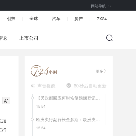
网站导航
创投
全球
汽车
房产
7X24
|
|
|
|
|
评论
上市公司
更多
声音提醒
60
秒后自动更新
【民政部回应何时恢复婚姻登记】民政部社会事务司二级巡视员杨宗涛表示，婚姻登记场所是人群聚集场所，部分地区暂停婚姻登记工作是对人民群众安全负责。未停止登记的地方推广用电话、网络、qq群预约登记，控制登记人数，分批分段登记，减少人员聚集和在登记机关停留时间。已停止婚姻登记地方将根据当地疫情控制情况逐渐恢复。
15:54
欧洲央行副行长金多斯：欧洲央行还没有达到逆转利率。宽松政策的副作用更明显了。
式加
15:54
车行