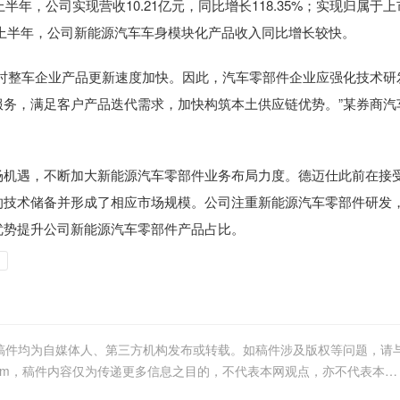
，公司实现营收10.21亿元，同比增长118.35%；实现归属于上
35%。上半年，公司新能源汽车车身模块化产品收入同比增长较快。
整车企业产品更新速度加快。因此，汽车零部件企业应强化技术研
务，满足客户产品迭代需求，加快构筑本土供应链优势。”某券商汽
机遇，不断加大新能源汽车零部件业务布局力度。德迈仕此前在接
的技术储备并形成了相应市场规模。公司注重新能源汽车零部件研发
优势提升公司新能源汽车零部件产品占比。
等稿件均为自媒体人、第三方机构发布或转载。如稿件涉及版权等问题，请
我们联系删除或处理，客服邮箱1098101642@qq.com，稿件内容仅为传递更多信息之目的，不代表本网观点，亦不代表本网站赞同