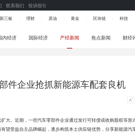
们
联系我们
投诉指引
新三板
理财
原油
黄金
区块链
科技
|
|
|
|
|
国内经济
国际经济
产经新闻
焦点新闻
财经
零部件企业抢抓新能源车配套良机
扩大。近期，一些汽车零部件企业通过发行可转债或收购股权等形
商有望受益自主品牌崛起，逐步构筑本土供应链优势，分享新能源汽