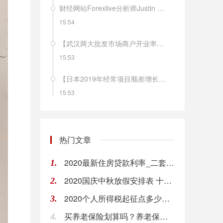
财经网站Forexlive分析师Justin Low评瑞士1月CPI月率：尽管通胀年率保持稳定，但核心通胀率有所下降，这一点令人更加担忧。这只是进一步巩固了瑞士央行维持现有货币政策不变，并可能在未来寻求更多宽松措施的观点。
15:54
【武汉两大批发市场商户开业率超过80%】商务部市场建设司司长朱小良10日称，目前武汉生活必需品供应基本正常，除冷鲜肉、鲜叶菜等少数品种存在结构性短缺外，大部分重要生活物资供应充足，未发生明显抢购或脱销断档情况。当地白沙洲和四季美两大批发市场正常营业，商户开业率超过80%，日交易量上升至3000吨以上。（国是直通车）
15:53
【日本2019年经常项目顺差增长4.4%】日本财务省10日发布的国际收支初步统计报告显示，主要受外国人入境游消费扩大影响，2019年日本经常项目顺差增长4.4%。报告显示，2019年日本经常项目顺差为20.06万亿日元（1美元约合109.8日元）。其中，商品贸易方面，由于液化天然气价格下跌等因素，进口下降5.6%至75.56万亿日元；由于汽车部件及钢铁等产品出口减少，出口下降6.3%至76.12万亿日元。货物贸易顺差减少53.8%，为5536亿日元。（新华社）
15:53
欧元兑美元EUR/USD短线波动不大，现报1.0952。
15:53
热门文章
瑞士1月CPI年率：0.2%，前值：0.2%，预期：0.1%；瑞士1月CPI月率：-0.2%，前值：0%，预期：-0.2%。
2020最新住房贷款利率_二套房可以用公积金贷款吗_申请对二套房公积金流程
1.
15:52
2020国庆中秋放假安排表 十一出行省钱攻略
2.
英镑兑美元GBP/USD短线走低13点，现报1.2890。
2020个人所得税起征点多少？个人所得税如何计算
3.
15:52
买养老保险划算吗？养老保险怎么买?
4.
【宁德时代“供电”国产特斯拉 有望拉低售价20%】全国乘联会秘书长崔东树分析认为，“随着特斯拉国产化率提升和产能爬坡，未来特斯拉国产车型的价格下探空间还是很大的。”他预计今年下半年，国产Model 3车型的售价就有望降至25万元，降幅接近20%。（新京报）