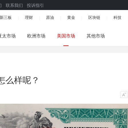
们
联系我们
投诉指引
新三板
理财
原油
黄金
区块链
科技
|
|
|
|
|
亚太市场
欧洲市场
美国市场
其他市场
怎么样呢？