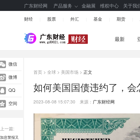
广东财经网
产品服务
金融展
维权中心
关于我
财经
股票
外汇
基金
期货
|
|
|
|
|
最新
微信
首页
>
全球
>
美国市场
>
正文
微博
如何美国国债违约了，会
QQ
2023-08-08 15:07:30
来源：
广东财经网
空间
上一篇:
加息警报又