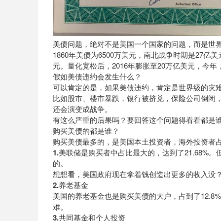
美债问题，绝对不是美国一个国家的问题，而是世
1860年美债为6500万美元，南北战争时期是27亿
元。量化宽松后，2016年膨胀至20万亿美元，今年
假如美债违约会发生什么？
可以肯定的是，如果美债违约，肯定是世界级的灾
比如股市、楼市暴跌，银行被挤兑，
保险
公司倒闭
还会演变成战争。
有这么严重的后果吗？要回答这个问题得看看都是
购买美债的都是谁？
购买美债最多的，是美国本土投资者，海外投资者占
1.美联储
是购买者中占比最大的，达到了21.68
的。
想想看，美国政府现在拿着钱创造出更多的收入没
2.养老
基金
美国的养老基金也是购买美债的大户，占到了12.
难。
3.共同基金和个人投资