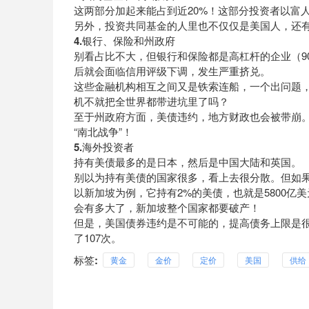
这两部分加起来能占到近20%！这部分投资者以富
另外，投资共同基金的人里也不仅仅是美国人，还
4.银行、保险和州政府
别看占比不大，但银行和保险都是高杠杆的企业（9
后就会面临信用评级下调，发生严重挤兑。
这些金融机构相互之间又是铁索连船，一个出问题，
机不就把全世界都带进坑里了吗？
至于州政府方面，美债违约，地方财政也会被带崩
“南北战争”！
5.海外投资者
持有美债最多的是日本，然后是中国大陆和英国。
别以为持有美债的国家很多，看上去很分散。但如
以新加坡为例，它持有2%的美债，也就是5800亿美
会有多大了，新加坡整个
国家都要破产
！
但是，美国债券违约是不可能的，提高债务上限是很
了107次。
标签:
黄金
金价
定价
美国
供给