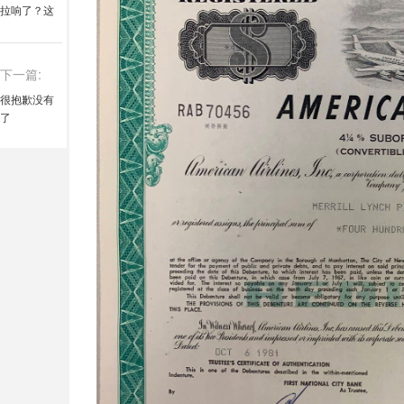
拉响了？这
一次祸首竟
是厄尔尼诺
下一篇:
很抱歉没有
了