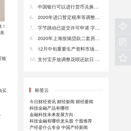
中国银行可以进行货币兑换吗?中国银行外币兑换流程
5.
15:51
2020年进口暂定税率等调整方案的通知 7月1日起，取消7项信息技术产品进口暂定税率
6.
【内蒙古：对不裁员或少裁员企业返还上年度50%失业保险费】据内蒙古新型冠状病毒肺炎疫情防控工作指挥部消息，疫情期间，内蒙古对不裁员或少裁员的企业返还上年度实际缴纳失业保险费的50%，对面临暂时性经营困难的中小企业，返还标准提高到上年度6个月企业及其职工缴纳社会保险费的50%。
难！
字节跳动已提交许可申请 字节跳动是做什么的
15:51
7.
亿美
2020年上海按揭贷款二套房的利率是多少？
8.
【商务部：2019年服务进出口总额54152.9亿元 同比增长2.8%】商务部新闻发言人表示，2019年，在服务贸易创新发展试点等政策的激励下，我国服务贸易总体保持平稳向上态势，逆差明显下降，结构显著优化，高质量发展成效初步显现。全年服务进出口总额54152.9亿元（人民币，下同），同比增长2.8%。其中，出口总额19564.0亿元，同比增长8.9%；进口总额34588.9亿元，同比减少0.4%。（第一财经）
15:51
12月中旬重要生产资料市场价格：21种上涨 23种下降
9.
可能
支付宝开放调整花呗还款日 明年1万家机构分期免息
10.
【振华股份：疫情导致下游客户开工推迟 产品库存上升】振华化学公告，公司目前生产经营稳定，所有产能均正常开工，原材料采购能基本满足生产需要，由于疫情导致下游客户开工推迟，公司出货量减少，产品库存有所上升。公司将根据客户需求、疫情及市场变化，适度调整生产经营策略，尽可能保持生产经营的稳定。
15:50
环旭电子2月10日晚间公告，公司2020年1月合并营业收入为23.27亿元，较去年同期的合并营业收入减少27.83%，较2019年12月合并营业收入环比减少37.23%。
标签云
15:49
购买
今日财经资讯
财经新闻
财经要闻
精测电子：与京东方集团签订了多份销售合同，合同累计金额达到6.96亿元。
科技金融产品有哪些
17:12
金融科技未来发展方向
灾
科技金融有哪些龙头股
个股推荐
华夏银行：银保监会同意本公司在全国银行间债券市场发行不超过100亿元人民币的金融债券，募集资金全部用于绿色信贷。
产经是什么专业
中国产经新闻
17:03