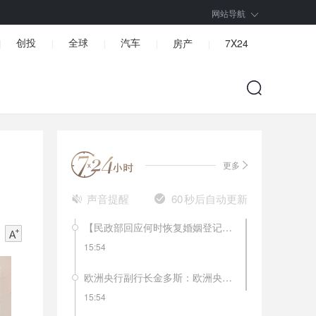
网站导航
创投
全球
汽车
房产
7X24
|
|
|
|
|
更多
声音提醒
60
秒后自动更新
【民政部回应何时恢复婚姻登记】民政部社会事务司二级巡视员杨宗涛表示，婚姻登记场所是人群聚集场所，部分地区暂停婚姻登记工作是对人民群众安全负责。未停止登记的地方推广用电话、网络、qq群预约登记，控制登记人数，分批分段登记，减少人员聚集和在登记机关停留时间。已停止婚姻登记地方将根据当地疫情控制情况逐渐恢复。
15:54
欧洲央行副行长金多斯：欧洲央行还没有达到逆转利率。宽松政策的副作用更明显了。
15:54