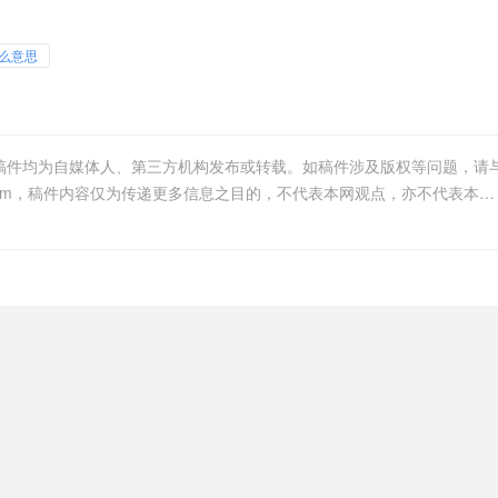
么意思
等稿件均为自媒体人、第三方机构发布或转载。如稿件涉及版权等问题，请
我们联系删除或处理，客服邮箱1098101642@qq.com，稿件内容仅为传递更多信息之目的，不代表本网观点，亦不代表本网站赞同