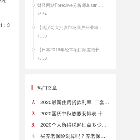
财经网站Forexlive分析师Justin Low评瑞士1月CPI月率：尽管通胀年率保持稳定，但核心通胀率有所下降，这一点令人更加担忧。这只是进一步巩固了瑞士央行维持现有货币政策不变，并可能在未来寻求更多宽松措施的观点。
15:54
1：3
【武汉两大批发市场商户开业率超过80%】商务部市场建设司司长朱小良10日称，目前武汉生活必需品供应基本正常，除冷鲜肉、鲜叶菜等少数品种存在结构性短缺外，大部分重要生活物资供应充足，未发生明显抢购或脱销断档情况。当地白沙洲和四季美两大批发市场正常营业，商户开业率超过80%，日交易量上升至3000吨以上。（国是直通车）
15:53
【日本2019年经常项目顺差增长4.4%】日本财务省10日发布的国际收支初步统计报告显示，主要受外国人入境游消费扩大影响，2019年日本经常项目顺差增长4.4%。报告显示，2019年日本经常项目顺差为20.06万亿日元（1美元约合109.8日元）。其中，商品贸易方面，由于液化天然气价格下跌等因素，进口下降5.6%至75.56万亿日元；由于汽车部件及钢铁等产品出口减少，出口下降6.3%至76.12万亿日元。货物贸易顺差减少53.8%，为5536亿日元。（新华社）
15:53
欧元兑美元EUR/USD短线波动不大，现报1.0952。
15:53
热门文章
瑞士1月CPI年率：0.2%，前值：0.2%，预期：0.1%；瑞士1月CPI月率：-0.2%，前值：0%，预期：-0.2%。
2020最新住房贷款利率_二套房可以用公积金贷款吗_申请对二套房公积金流程
1.
15:52
2020国庆中秋放假安排表 十一出行省钱攻略
2.
英镑兑美元GBP/USD短线走低13点，现报1.2890。
2020个人所得税起征点多少？个人所得税如何计算
3.
15:52
买养老保险划算吗？养老保险怎么买?
4.
【宁德时代“供电”国产特斯拉 有望拉低售价20%】全国乘联会秘书长崔东树分析认为，“随着特斯拉国产化率提升和产能爬坡，未来特斯拉国产车型的价格下探空间还是很大的。”他预计今年下半年，国产Model 3车型的售价就有望降至25万元，降幅接近20%。（新京报）