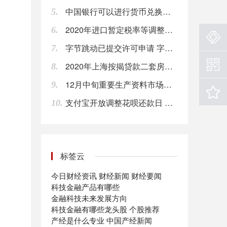
中国银行可以进行货币兑换吗?中国银行外币兑换流程
5.
15:51
2020年进口暂定税率等调整方案的通知 7月1日起，取消7项信息技术产品进口暂定税率
6.
【内蒙古：对不裁员或少裁员企业返还上年度50%失业保险费】据内蒙古新型冠状病毒肺炎疫情防控工作指挥部消息，疫情期间，内蒙古对不裁员或少裁员的企业返还上年度实际缴纳失业保险费的50%，对面临暂时性经营困难的中小企业，返还标准提高到上年度6个月企业及其职工缴纳社会保险费的50%。
字节跳动已提交许可申请 字节跳动是做什么的
15:51
7.
2020年上海按揭贷款二套房的利率是多少？
8.
【商务部：2019年服务进出口总额54152.9亿元 同比增长2.8%】商务部新闻发言人表示，2019年，在服务贸易创新发展试点等政策的激励下，我国服务贸易总体保持平稳向上态势，逆差明显下降，结构显著优化，高质量发展成效初步显现。全年服务进出口总额54152.9亿元（人民币，下同），同比增长2.8%。其中，出口总额19564.0亿元，同比增长8.9%；进口总额34588.9亿元，同比减少0.4%。（第一财经）
15:51
12月中旬重要生产资料市场价格：21种上涨 23种下降
9.
支付宝开放调整花呗还款日 明年1万家机构分期免息
10.
【振华股份：疫情导致下游客户开工推迟 产品库存上升】振华化学公告，公司目前生产经营稳定，所有产能均正常开工，原材料采购能基本满足生产需要，由于疫情导致下游客户开工推迟，公司出货量减少，产品库存有所上升。公司将根据客户需求、疫情及市场变化，适度调整生产经营策略，尽可能保持生产经营的稳定。
15:50
环旭电子2月10日晚间公告，公司2020年1月合并营业收入为23.27亿元，较去年同期的合并营业收入减少27.83%，较2019年12月合并营业收入环比减少37.23%。
标签云
15:49
今日财经资讯
财经新闻
财经要闻
精测电子：与京东方集团签订了多份销售合同，合同累计金额达到6.96亿元。
科技金融产品有哪些
17:12
金融科技未来发展方向
科技金融有哪些龙头股
个股推荐
华夏银行：银保监会同意本公司在全国银行间债券市场发行不超过100亿元人民币的金融债券，募集资金全部用于绿色信贷。
产经是什么专业
中国产经新闻
17:03