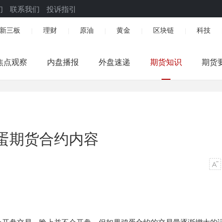
们
联系我们
投诉指引
新三板
理财
原油
黄金
区块链
科技
|
|
|
|
|
焦点观察
内盘播报
外盘速递
期货知识
期货
蛋期货合约内容
开盘交易，晚上并不会开盘。但如果鸡蛋合约的交易量逐渐增大的