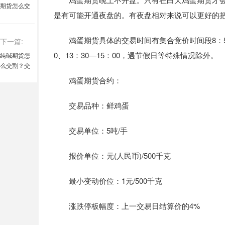
期货怎么交
是有可能开通夜盘的。有夜盘相对来说可以更好的
割？有几种
方式
鸡蛋期货具体的交易时间有集合竞价时间段8：55—8
下一篇:
0、13：30—15：00，遇节假日等特殊情况除外。
纯碱期货怎
么交割？交
易代码是什
鸡蛋期货合约：
么
交易品种：鲜鸡蛋
交易单位：5吨/手
报价单位：元(人民币)/500千克
最小变动价位：1元/500千克
涨跌停板幅度：上一交易日结算价的4%