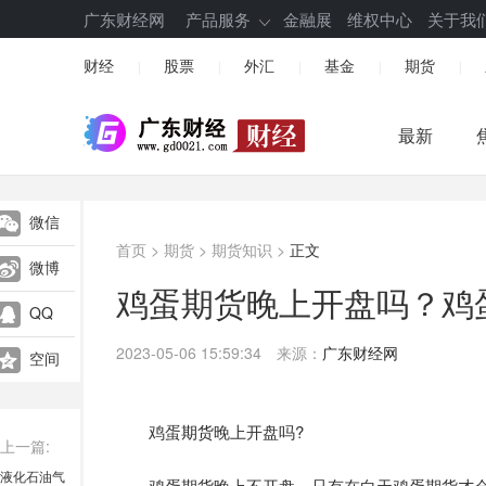
广东财经网
产品服务
金融展
维权中心
关于我
财经
股票
外汇
基金
期货
|
|
|
|
|
最新
微信
首页
>
期货
>
期货知识
>
正文
微博
鸡蛋期货晚上开盘吗？鸡
QQ
2023-05-06 15:59:34
来源：
广东财经网
空间
鸡蛋
期货
晚上开盘吗?
上一篇:
液化石油气
鸡蛋期货晚上不开盘。只有在白天鸡蛋期货才会