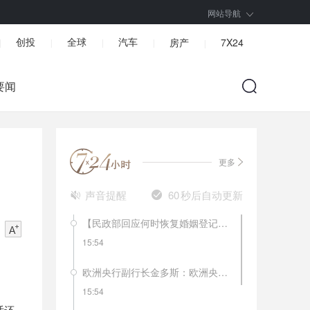
网站导航
创投
全球
汽车
房产
7X24
|
|
|
|
|
要闻
更多
声音提醒
60
秒后自动更新
【民政部回应何时恢复婚姻登记】民政部社会事务司二级巡视员杨宗涛表示，婚姻登记场所是人群聚集场所，部分地区暂停婚姻登记工作是对人民群众安全负责。未停止登记的地方推广用电话、网络、qq群预约登记，控制登记人数，分批分段登记，减少人员聚集和在登记机关停留时间。已停止婚姻登记地方将根据当地疫情控制情况逐渐恢复。
15:54
欧洲央行副行长金多斯：欧洲央行还没有达到逆转利率。宽松政策的副作用更明显了。
15:54
话还