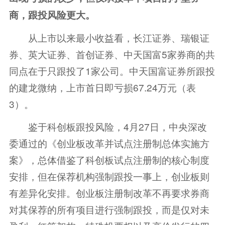
商，跟投风险更大。
从上市以来最小收益看，长江证券、瑞银证
券、英大证券、首创证券、中天国富5家券商的共
同点在于只跟投了1家公司。中天国富证券所跟投
的建龙微纳，上市首日即亏损67.24万元（表
3）。
鉴于科创板跟投风险，4月27日，中央深改
委通过的《创业板改革并试点注册制总体实施方
案》，总体借鉴了科创板试点注册制的核心制度
安排，但在保荐机构强制跟投一事上，创业板则
有差异化安排。创业板注册制改革不再要求券商
对其保荐的所有项目进行强制跟投，而是仅对未