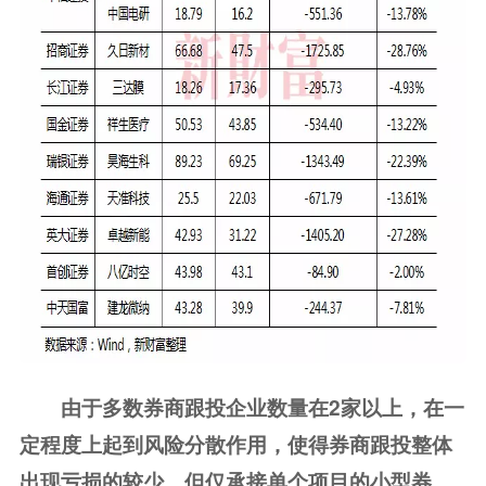
由于多数券商跟投企业数量在2家以上，
在一
定程度上起到风险分散作用，使得券商跟投整体
出现亏损的较少，但仅承接单个项目的小型券