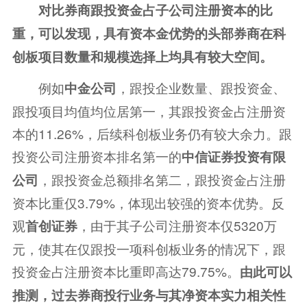
对比券商跟投资金占子公司注册资本的比
重，可以发现，
具有资本金优势的头部券商在科
创板项目数量和规模选择上均具有较大空间。
例如
，跟投企业数量、跟投资金、
中金公司
跟投项目均值均位居第一，其跟投资金占注册资
本的11.26%，后续科创板业务仍有较大余力。跟
投资公司注册资本排名第一的
中信证券投资有限
，跟投资金总额排名第二，跟投资金占注册
公司
资本比重仅3.79%，体现出较强的资本优势。反
观
，由于其子公司注册资本仅5320万
首创证券
元，使其在仅跟投一项科创板业务的情况下，跟
投资金占注册资本比重即高达79.75%。
由此可以
推测，过去券商投行业务与其净资本实力相关性