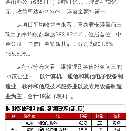
金山办公（688111）跟投1亿元，浮盈4.72亿
元，收益率达472.35%，浮盈金额排第一。
从项目平均收益率来看，国泰君安浮盈前三
项目的平均收益率达263.82%%，位居首位。中
金公司、国信证券紧随其后，分别为261.5%、
185.59%。
从行业分布来看，跟投浮盈各自排名前三的
21家企业中，
以计算机、通信和其他电子设备制
造业、软件和信息技术服务业以及专用设备制造
业为主，合计19家（表4）。