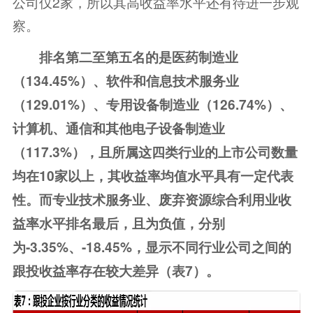
公司仅2家，所以其高收益率水平还有待进一步观
察。
排名第二至第五名的是医药制造业
（134.45%）、软件和信息技术服务业
（129.01%）、专用设备制造业（126.74%）、
计算机、通信和其他电子设备制造业
（117.3%），且所属这四类行业的上市公司数量
均在10家以上，其收益率均值水平具有一定代表
性。而专业技术服务业、废弃资源综合利用业收
益率水平排名最后，且为负值，分别
为-3.35%、-18.45%，显示不同行业公司之间的
跟投收益率存在较大差异（表7）。