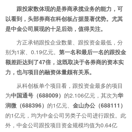
跟投家数体现的是券商承揽业务的能力，可
以看到，
头部券商在科创板占据显著优势。尤其
是中金公司展现的十足后劲，值得关注。
方正承销跟投企业数量、跟投资金最低，分
别为1家、0.19亿元。
第一名和最后一名的跟投金
额差距达到了47倍，这既取决于各券商的资本实
力，也与项目的融资体量颇有关系。
从科创板单个项目看，跟投资金最多的项目
为
的2.106亿元，其次为
中国通号（688009）
华
的1亿元、
润微（688396）
金山办公（688111）
的1亿元，均为中金公司另类子公司进行跟投。此
外，中金公司跟投项目资金规模均值为0.64亿