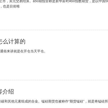
市，美元交易结算。a50期指全称是新华富时A50指数期货，是以中国5
致，也是目前唯
怎么计算的
通俗来讲就是在开仓当天平仓。
后平仓的操作认定为是平今仓
容介绍
和其他元素组成的合金。锰硅期货也被称作“期货锰硅”，就是将锰硅所