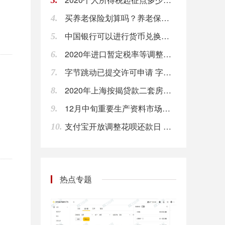
3.
。
买养老保险划算吗？养老保险怎么买?
4.
中国银行可以进行货币兑换吗?中国银行外币兑换流程
5.
2020年进口暂定税率等调整方案的通知 7月1日起，取消7项信息技术产品进口暂定税率
6.
字节跳动已提交许可申请 字节跳动是做什么的
7.
2020年上海按揭贷款二套房的利率是多少？
8.
12月中旬重要生产资料市场价格：21种上涨 23种下降
9.
支付宝开放调整花呗还款日 明年1万家机构分期免息
10.
热点专题