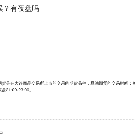
候？有夜盘吗
21点开盘至次日下午15点收盘，每周一至周五交易，节假日除外。
期货是在大连商品交易所上市的交易的期货品种，豆油期货的交易时间：
21:00-23:00。
户