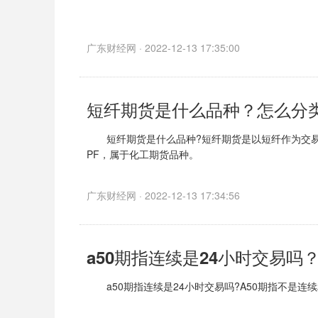
夜盘开盘时间是21:00开始，23:00结束，另外，
广东财经网 · 2022-12-13 17:35:00
具体
短纤期货是什么品种？怎么分
短纤期货是什么品种?短纤期货是以短纤作为交易物的
PF，属于化工期货品种。
短纤属于聚酯行业，全称涤纶短纤
广东财经网 · 2022-12-13 17:34:56
a50期指连续是24小时交易吗
a50期指连续是24小时交易吗?A50期指不是连续
是分时段交易的，具体交易时间为(以北京时间为例)：早9:0