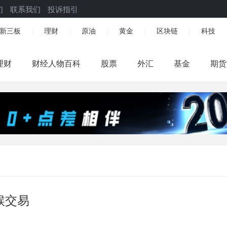
们
联系我们
投诉指引
新三板
理财
原油
黄金
区块链
科技
|
|
|
|
|
理财
财经人物百科
股票
外汇
基金
期货
候交易