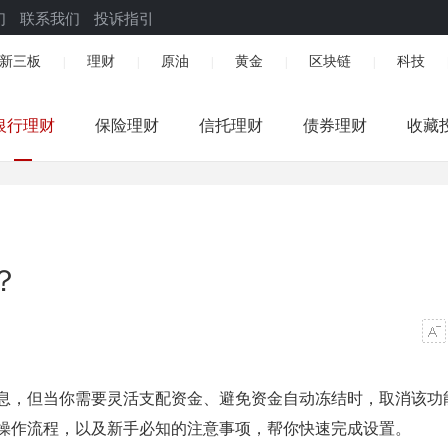
们
联系我们
投诉指引
新三板
理财
原油
黄金
区块链
科技
|
|
|
|
|
银行理财
保险理财
信托理财
债券理财
收藏
？
，但当你需要灵活支配资金、避免资金自动冻结时，取消该功
操作流程，以及新手必知的注意事项，帮你快速完成设置。